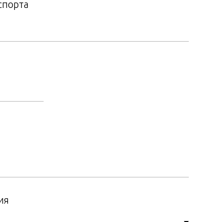
спорта
ия