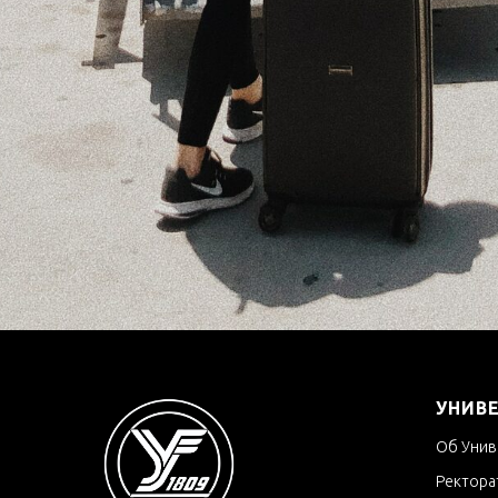
УНИВ
Об Унив
Ректора